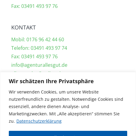
Fax: 03491 493 97 76
KONTAKT
Mobil: 0176 96 42 44 60
Telefon: 03491 493 97 74
Fax: 03491 493 97 76
info@agenturallesgut.de
allesgutclse@online.de
Wir schätzen Ihre Privatsphäre
Wir verwenden Cookies, um unsere Website
UNSER SERVICE
nutzerfreundlich zu gestalten. Notwendige Cookies sind
essenziell, andere dienen Analyse- und
Gebäudereinigung Wittenberg
Marketingzwecken. Mit „Alle akzeptieren“ stimmen Sie
Industriereinigung Wittenberg
zu.
Datenschutzerklärung
Grünflächenpflege Wittenberg
Immobilienverwaltung Wittenberg