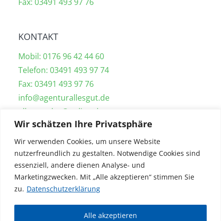
Fax: 03491 493 97 76
KONTAKT
Mobil: 0176 96 42 44 60
Telefon: 03491 493 97 74
Fax: 03491 493 97 76
info@agenturallesgut.de
allesgutclse@online.de
Wir schätzen Ihre Privatsphäre
Wir verwenden Cookies, um unsere Website
UNSER SERVICE
nutzerfreundlich zu gestalten. Notwendige Cookies sind
essenziell, andere dienen Analyse- und
Gebäudereinigung Wittenberg
Marketingzwecken. Mit „Alle akzeptieren“ stimmen Sie
Industriereinigung Wittenberg
zu.
Datenschutzerklärung
Grünflächenpflege Wittenberg
Immobilienverwaltung Wittenberg
Alle akzeptieren